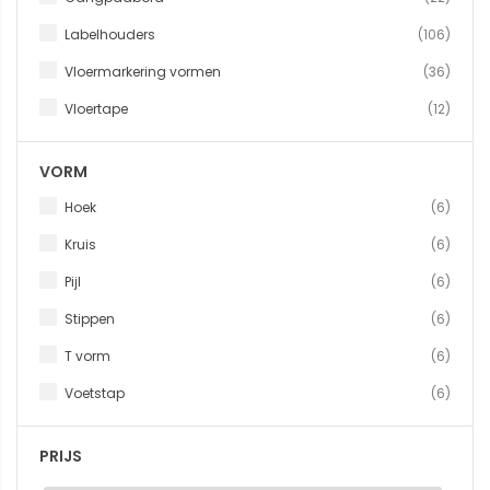
produ
Labelhouders
106
produ
Vloermarkering vormen
36
produ
Vloertape
12
VORM
produ
Hoek
6
produ
Kruis
6
produ
Pijl
6
produ
Stippen
6
produ
T vorm
6
produ
Voetstap
6
PRIJS