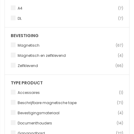
produ
A4
7
produ
DL
7
BEVESTIGING
produ
Magnetisch
67
produ
Magnetisch en zelfklevend
4
produ
Zelfklevend
66
TYPE PRODUCT
produc
Accessoires
1
produ
Beschrijfbare magnetische tape
71
produ
Bevestigingsmateriaal
4
produ
Documenthouders
14
produ
Gangpadbord
22