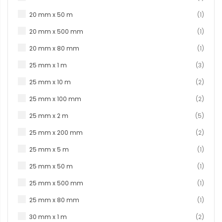
produc
20 mm x 50 m
1
produc
20 mm x 500 mm
1
produc
20 mm x 80 mm
1
produ
25 mm x 1 m
3
produ
25 mm x 10 m
2
produ
25 mm x 100 mm
2
produ
25 mm x 2 m
5
produ
25 mm x 200 mm
2
produc
25 mm x 5 m
1
produc
25 mm x 50 m
1
produc
25 mm x 500 mm
1
produc
25 mm x 80 mm
1
produ
30 mm x 1 m
2