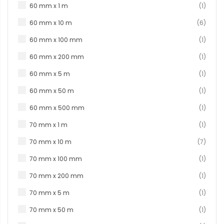
produc
60 mm x 1 m
1
produ
60 mm x 10 m
6
produc
60 mm x 100 mm
1
produc
60 mm x 200 mm
1
produc
60 mm x 5 m
1
produc
60 mm x 50 m
1
produc
60 mm x 500 mm
1
produc
70 mm x 1 m
1
produ
70 mm x 10 m
7
produc
70 mm x 100 mm
1
produc
70 mm x 200 mm
1
produc
70 mm x 5 m
1
produc
70 mm x 50 m
1