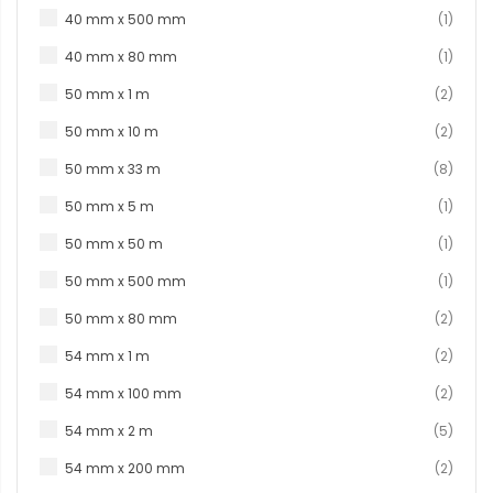
produc
40 mm x 500 mm
1
produc
40 mm x 80 mm
1
produ
50 mm x 1 m
2
produ
50 mm x 10 m
2
produ
50 mm x 33 m
8
produc
50 mm x 5 m
1
produc
50 mm x 50 m
1
produc
50 mm x 500 mm
1
produ
50 mm x 80 mm
2
produ
54 mm x 1 m
2
produ
54 mm x 100 mm
2
produ
54 mm x 2 m
5
produ
54 mm x 200 mm
2