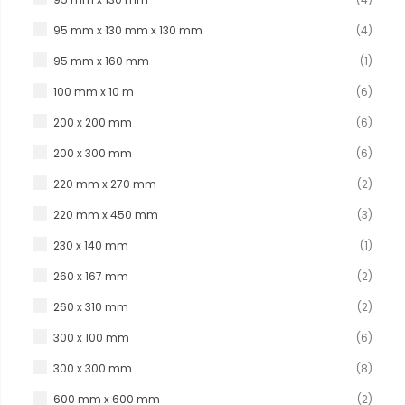
produ
95 mm x 130 mm x 130 mm
4
produc
95 mm x 160 mm
1
produ
100 mm x 10 m
6
produ
200 x 200 mm
6
produ
200 x 300 mm
6
produ
220 mm x 270 mm
2
produ
220 mm x 450 mm
3
produc
230 x 140 mm
1
produ
260 x 167 mm
2
produ
260 x 310 mm
2
produ
300 x 100 mm
6
produ
300 x 300 mm
8
produ
600 mm x 600 mm
2